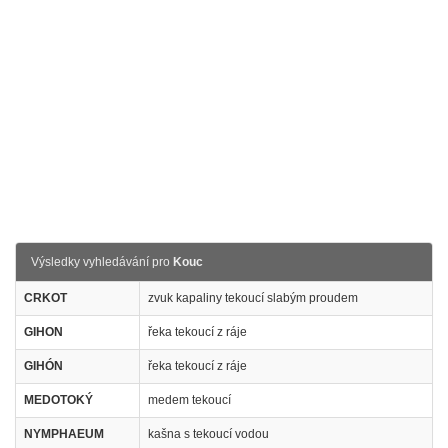
Výsledky vyhledávání pro
Kouc
CRKOT
zvuk kapaliny tekoucí slabým proudem
GIHON
řeka tekoucí z ráje
GIHÓN
řeka tekoucí z ráje
MEDOTOKÝ
medem tekoucí
NYMPHAEUM
kašna s tekoucí vodou