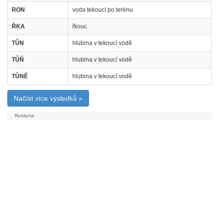
RON
voda tekoucí po terénu
ŘKA
řkouc
TŮN
hlubina v tekoucí vodě
TŮŇ
hlubina v tekoucí vodě
TŮNĚ
hlubina v tekoucí vodě
Načíst více výsledků »