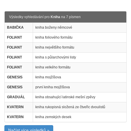
Výsledky vyhledávání pro
Kniha
na 7 písmen
BABIČKA
kniha boženy němcové
FOLIANT
kniha foliového formátu
FOLIANT
kniha největšího formátu
FOLIANT
kniha s půlarchovými listy
FOLIANT
kniha velkého formátu
GENESIS
kniha mojžíšova
GENESIS
první kniha mojžíšova
GRADUÁL
kniha obsahující latinské mešní zpěvy
KVATERN
kniha rukopisná složená ze čtveřic dvoulistů
KVATERN
kniha zemských desek
Načíst více výsledků »