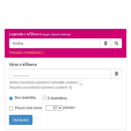
Legenda v křížovce
(napr. hlavní město)
Podrobné vyhledávání »
Výraz v křížovce
Jedno neznámé písmeno nahraďte znakem
_
Skupinu neznámých písmen znakem
%
Bez diakritiky
S diakritikou
písmen
Pouze celá slova
Vyhledat