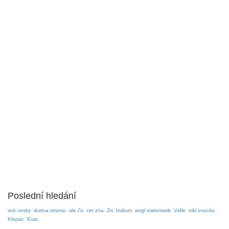
Poslední hledání
vek cesky
dutina stromu
ale čo
cer zna
Zn. Indium
angl matematik
Vidle
nikl znacka
Klepac
Esar