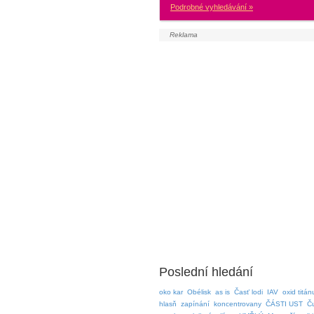
Podrobné vyhledávání »
Poslední hledání
oko kar
Obélisk
as is
Časť lodi
IAV
oxid titán
hlasň
zapínání
koncentrovany
ČÁSTI UST
Č