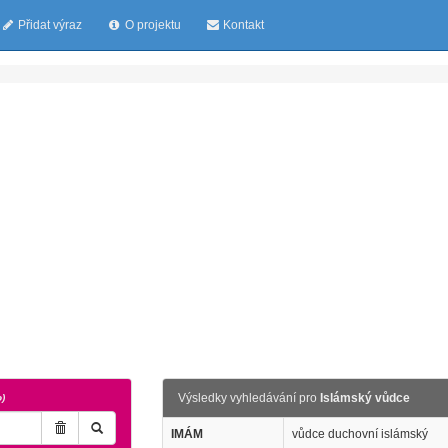
Přidat výraz
O projektu
Kontakt
Výsledky vyhledávání pro
Islámský vůdce
o)
IMÁM
vůdce duchovní islámský