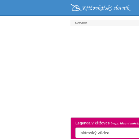
Legenda v křížovce
(napr. hlavní měst