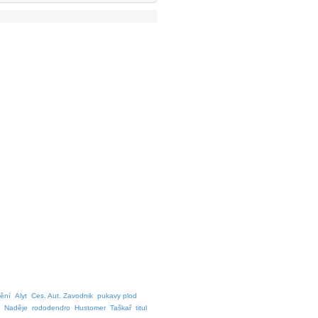
ění
Alyt
Ces. Aut. Zavodnik
pukavy plod
Naděje
rododendro
Hustomer
Taškař
titul