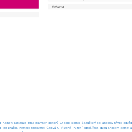
u
Kalhoty zastarale
Hrad islamsky
golfový
Chedbi
Bornik
Španělský oci
anglicky hřmot
odvád
u
ton značka
nemeck spisovateľ
Čajová ru
Řízené
Puzení
ruská řeka
duch anglicky
dernat a