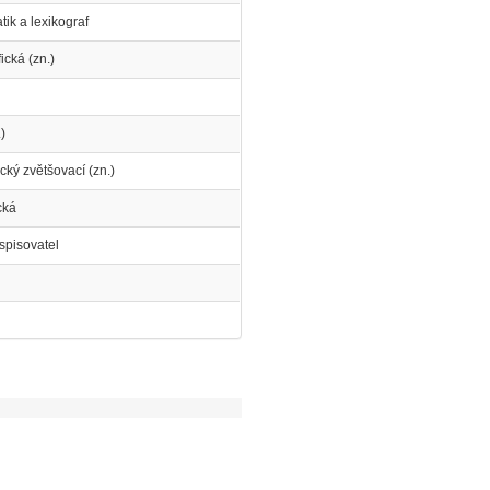
ik a lexikograf
ická (zn.)
.)
fický zvětšovací (zn.)
cká
 spisovatel