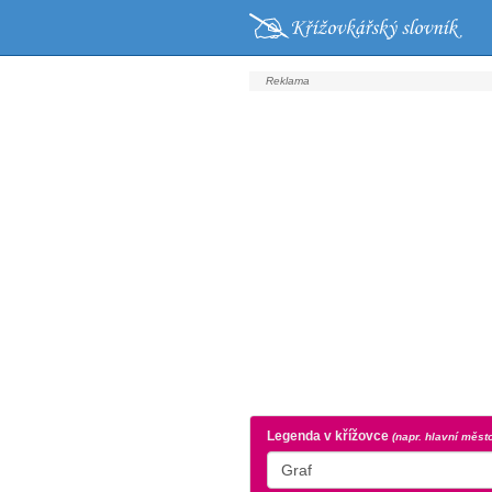
Legenda v křížovce
(napr. hlavní měst