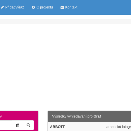
Přidat výraz
O projektu
Kontakt
Výsledky vyhledávání pro
Graf
o)
ABBOTT
americká fotog