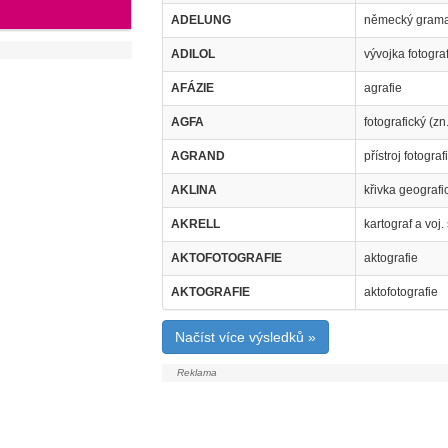
ADELUNG
německý gramat
ADILOL
vývojka fotograf
AFÁZIE
agrafie
AGFA
fotografický (zn
AGRAND
přístroj fotogra
AKLINA
křivka geografi
AKRELL
kartograf a voj.
AKTOFOTOGRAFIE
aktografie
AKTOGRAFIE
aktofotografie
Načíst více výsledků »