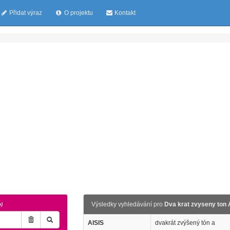
Přidat výraz
O projektu
Kontakt
Výsledky vyhledávání pro
Dva krat zvyseny ton 
o)
AISIS
dvakrát zvýšený tón a