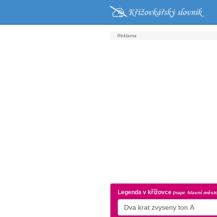
Legenda v křížovce
(napr. hlavní měst