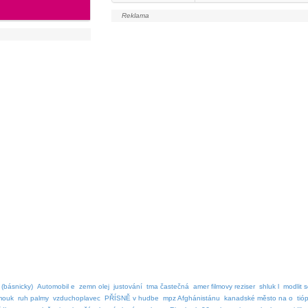
 (básnicky)
Automobil e
zemn olej
justování
tma častečná
amer filmovy reziser
shluk l
modlit 
mouk
ruh palmy
vzduchoplavec
PŘÍSNĚ v hudbe
mpz Afghánistánu
kanadské město na o
tió