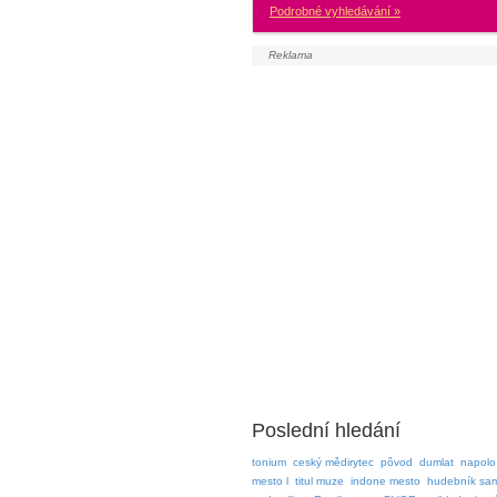
Podrobné vyhledávání »
Poslední hledání
tonium
ceský mědirytec
pôvod
dumlat
napolo
mesto l
titul muze
indone mesto
hudebník sa