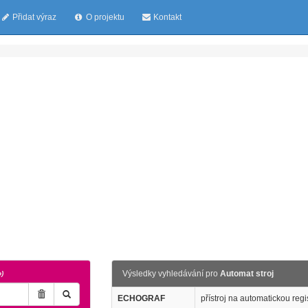
Přidat výraz
O projektu
Kontakt
Výsledky vyhledávání pro
Automat stroj
o)
ECHOGRAF
přístroj na automatickou reg