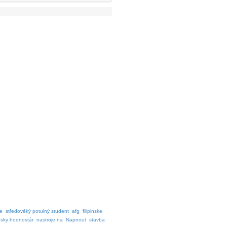
se
středověký potulný student
afg
filipinske
psky hodnostár
nastroje na
Napnout
stavba