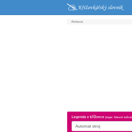
Legenda v křížovce
(napr. hlavní měst