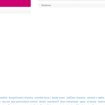
rybiček
bezpečnostní trhavina
vzdušně (hud.)
ilyrský kmen
uhliČitan draselny
výrobek z mléka
o
cky rod
kód panenských ostrovů
Veseti
osamelosŤ
Druh mohameda
spela
st banka
Jedno