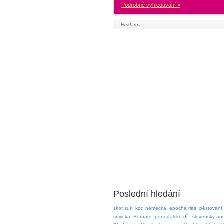
Podrobné vyhledávání »
Poslední hledání
skot suk
kod nemecka
epocha rias
pěstování 
smycka
Bernard
portugalsko dř.
slovensky an