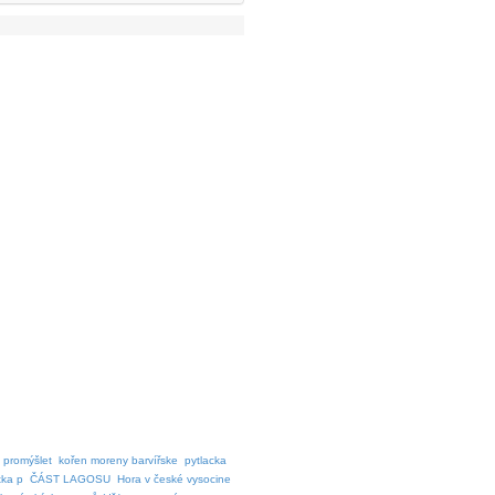
promýšlet
kořen moreny barvířske
pytlacka
tka p
ČÁST LAGOSU
Hora v české vysocine