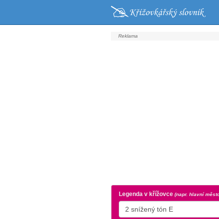
Legenda v křížovce
(napr. hlavní měst