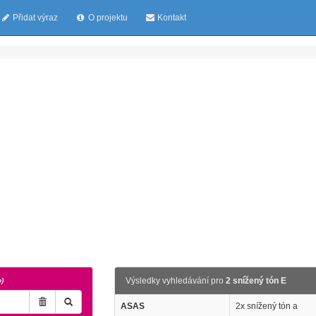
Přidat výraz
O projektu
Kontakt
Výsledky vyhledávání pro
2 snížený tón E
o)
ASAS
2x snížený tón a