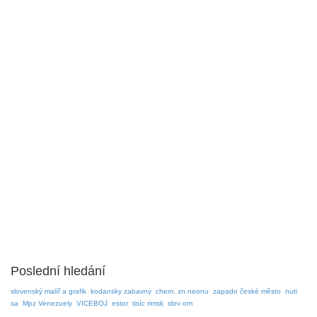
Poslední hledání
slovenský malíř a grafik
kodansky zabavny
chem. zn neonu
zapado české město
nuti
sa
Mpz Venezuely
VICEBOJ
estor
tisíc rimsk
slov om