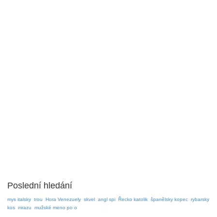
Poslední hledání
mys italsky
trou
Hora Venezuely
skvel
angl spi
Řecko katolik
španělsky kopec
rybarsky
kos
mrazu
mužské meno po o