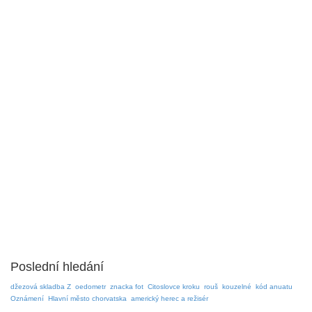
Poslední hledání
džezová skladba Z
oedometr
znacka fot
Citoslovce kroku
rouš
kouzelné
kód anuatu
Oznámení
Hlavní město chorvatska
americký herec a režisér