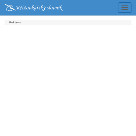
Prepn
navigá