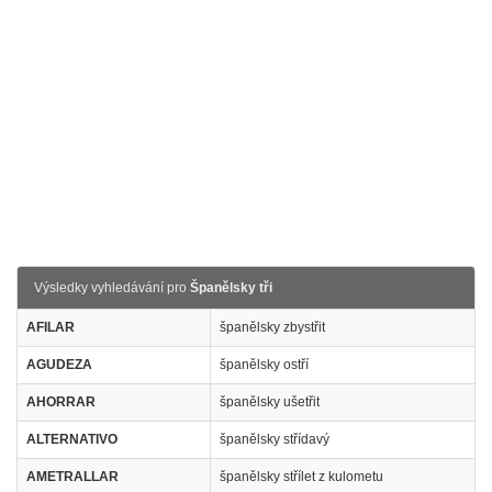
Výsledky vyhledávání pro
Španělsky tři
AFILAR
španělsky zbystřit
AGUDEZA
španělsky ostří
AHORRAR
španělsky ušetřit
ALTERNATIVO
španělsky střídavý
AMETRALLAR
španělsky střílet z kulometu