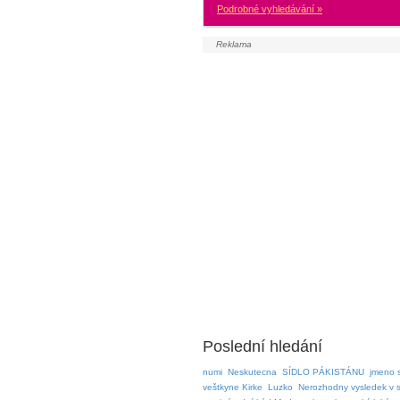
Podrobné vyhledávání »
Poslední hledání
numi
Neskutecna
SÍDLO PÁKISTÁNU
jmeno 
veštkyne Kirke
Luzko
Nerozhodny vysledek v 