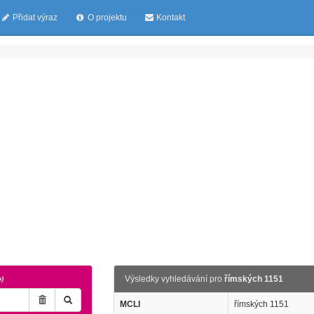
Přidat výraz
O projektu
Kontakt
Výsledky vyhledávání pro
římských 1151
o)
MCLI
římských 1151