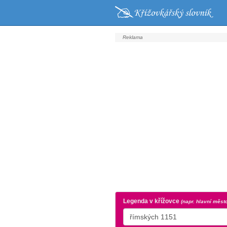
Legenda v křížovce
(napr. hlavní měst