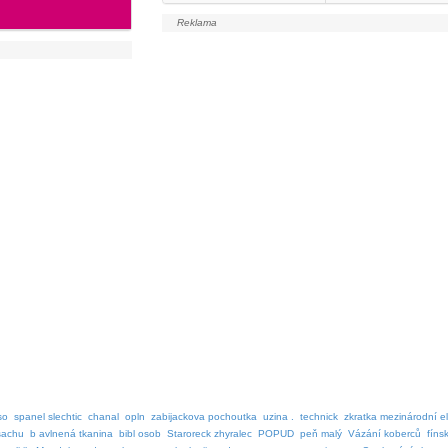
so
spanel slechtic
chanal
opln
zabijackova pochoutka
uzina .
technick
zkratka mezinárodní e
sachu
b avlnená tkanina
bibl osob
Staroreck zhyralec
POPUD
peň malý
Vázání koberců
fíns