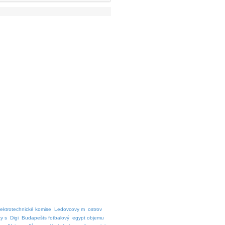
lektrotechnické komise
Ledovcovy m
ostrov
ky s
Digi
Budapešts fotbalový
egypt objemu