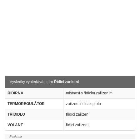
Výsledky vyhledávání pro
Řídící zarizeni
ŘIDÍRNA
místnost s řídícím zařízením
TERMOREGULÁTOR
zařízení řídící teplotu
TŘÍDIDLO
třídicí zařízení
VOLANT
řídící zařízení