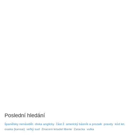
Poslední hledání
španělsky nenávidět
divka anglicky
část ž
americký básník a prozaik
pravdy
kód let.
osaka (kansai)
veľký sud
Znaceni letadel liberie
Zatacka
vulka