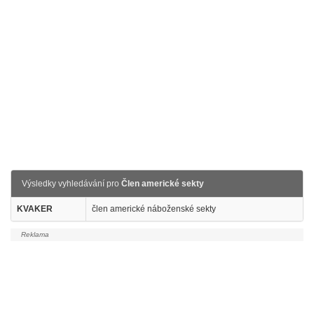
Výsledky vyhledávání pro
Člen americké sekty
KVAKER
člen americké náboženské sekty