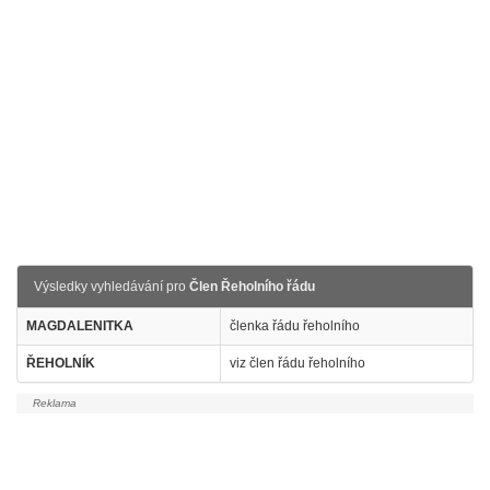
Výsledky vyhledávání pro
Člen Řeholního řádu
MAGDALENITKA
členka řádu řeholního
ŘEHOLNÍK
viz člen řádu řeholního