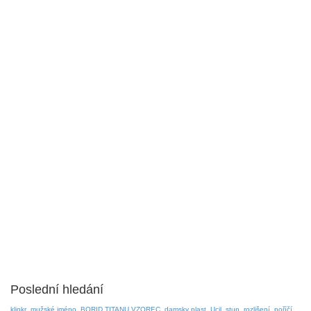
Poslední hledání
klinkr
mužské jméno
BORID TITANU VZOREC
damsky plast
Ucil
stup
rozlišení
poříčí