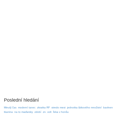
Poslední hledání
Minulý čas
moderní tanec
zkratka RF
stredo mest
jednotka látkového množství
bavlnen
tkanina
na to maďarsky
zdobí
zn. volt
řeka v honšu