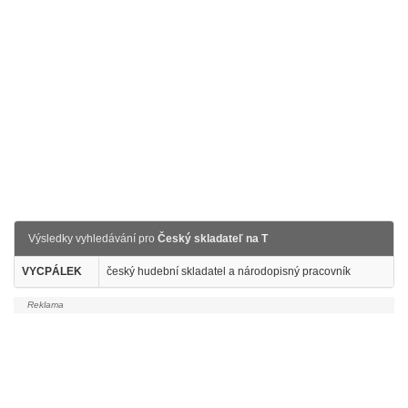
Výsledky vyhledávání pro
Český skladateľ na T
VYCPÁLEK
český hudební skladatel a národopisný pracovník