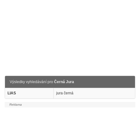
Výsledky vyhledávání pro
Černá Jura
LIAS
jura černá