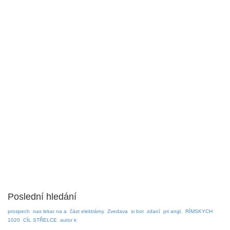
Poslední hledání
prospech
nas lekar na a
část elektrárny
Zvedava
si bot
zdaní
pri angl.
RÍMSKYCH
1020
CÍL STŘELCE
autor k