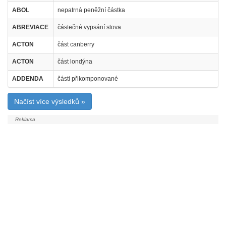
ABOL
nepatrná peněžní částka
ABREVIACE
částečné vypsání slova
ACTON
část canberry
ACTON
část londýna
ADDENDA
části přikomponované
Načíst více výsledků »