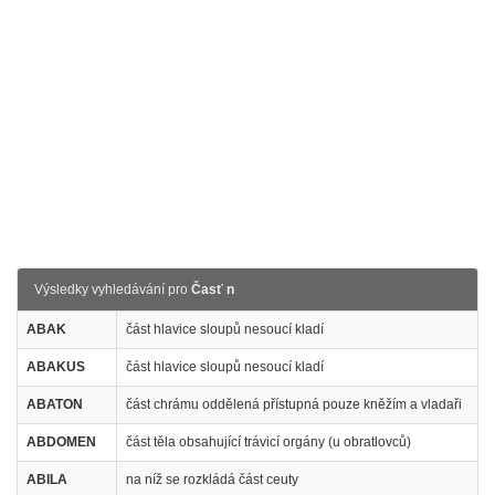
Výsledky vyhledávání pro
Časť n
ABAK
část hlavice sloupů nesoucí kladí
ABAKUS
část hlavice sloupů nesoucí kladí
ABATON
část chrámu oddělená přístupná pouze kněžím a vladaři
ABDOMEN
část těla obsahující trávicí orgány (u obratlovců)
ABILA
na níž se rozkládá část ceuty