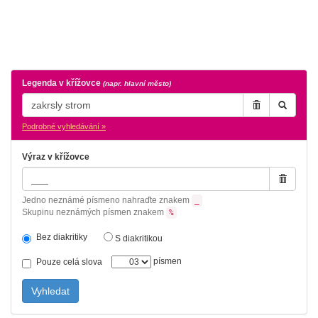
Legenda v křížovce
(napr. hlavní město)
Podrobné vyhledávání »
Výraz v křížovce
Jedno neznámé písmeno nahraďte znakem
_
Skupinu neznámých písmen znakem
%
Bez diakritiky
S diakritikou
písmen
Pouze celá slova
Vyhledat