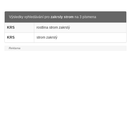
Výsledky vyhledávání pro
zakrsly strom
na 3 písmena
KRS
rostlina strom zakrslý
KRS
strom zakrslý