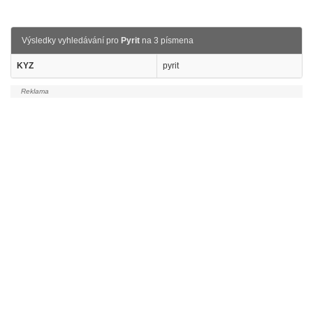
Výsledky vyhledávání pro
Pyrit
na 3 písmena
KYZ
pyrit