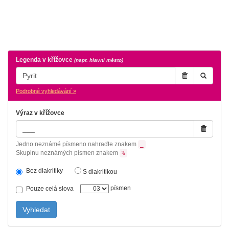
Legenda v křížovce
(napr. hlavní město)
Podrobné vyhledávání »
Výraz v křížovce
Jedno neznámé písmeno nahraďte znakem
_
Skupinu neznámých písmen znakem
%
Bez diakritiky
S diakritikou
písmen
Pouze celá slova
Vyhledat